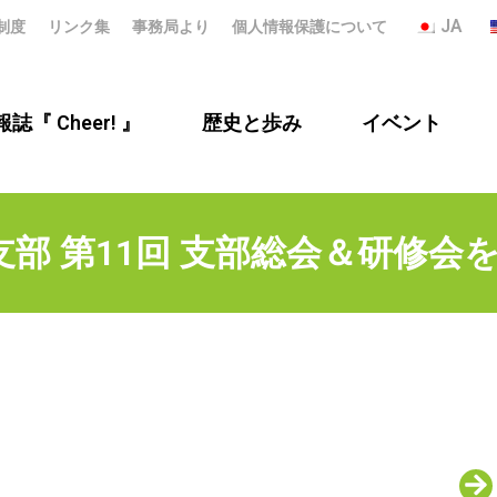
JA
制度
リンク集
事務局より
個人情報保護について
誌『 Cheer! 』
歴史と歩み
イベント
部 第11回 支部総会＆研修会を