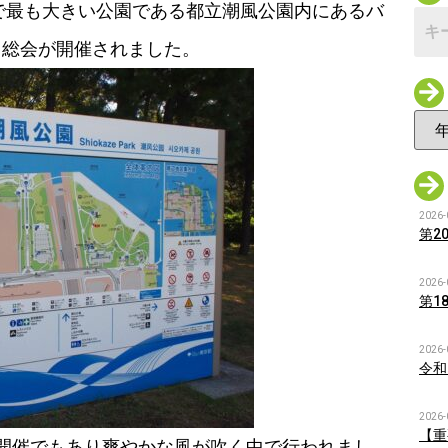
心で最も大きい公園である都立潮風公園内にあるバ
 総会が開催されました。
2026-
第2
2026-
第1
2026-
令和
2026-
【重
開催でもあり爽やかな風が吹く中で行われまし