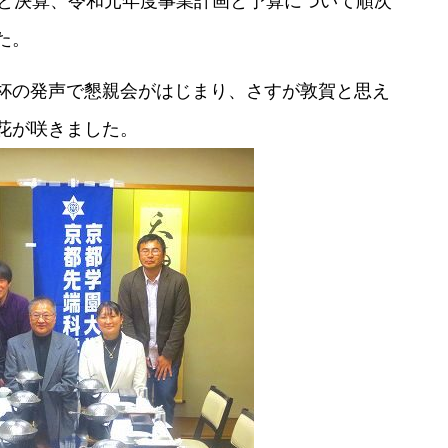
告と決算、令和元年度事業計画と予算について順次
た。
杯の発声で懇親会がはじまり、さすが敦賀と思え
花が咲きました。