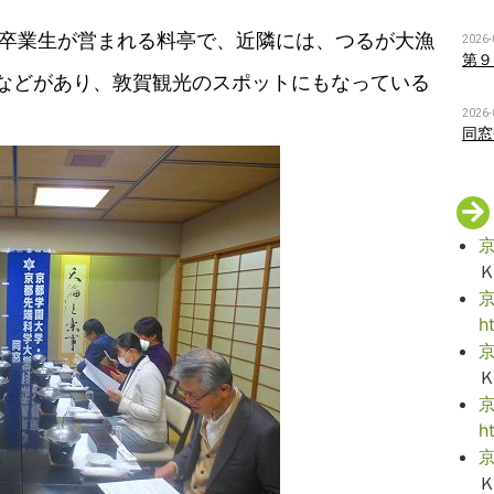
、卒業生が営まれる料亭で、近隣には、つるが大漁
2026-
第９
などがあり、敦賀観光のスポットにもなっている
2026-
同窓
京
京
h
京
京
h
京