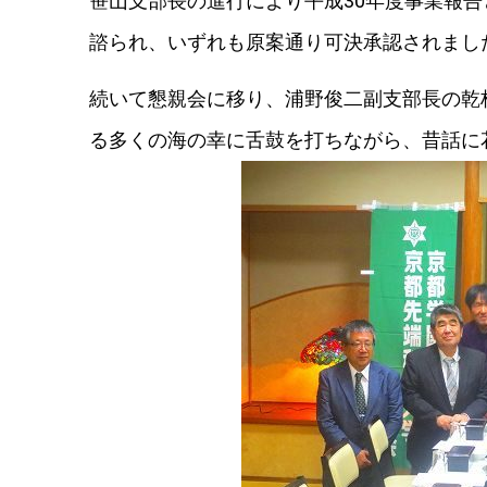
笹山支部長の進行により平成30年度事業報
諮られ、いずれも原案通り可決承認されまし
続いて懇親会に移り、浦野俊二副支部長の乾
る多くの海の幸に舌鼓を打ちながら、昔話に