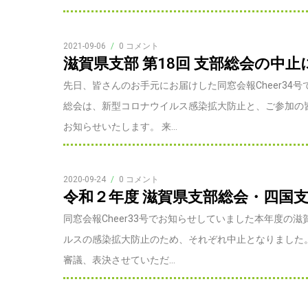
2021-09-06
/
0 コメント
滋賀県支部 第18回 支部総会の中
先日、皆さんのお手元にお届けした同窓会報Cheer34
総会は、新型コロナウイルス感染拡大防止と、ご参加の
お知らせいたします。 来...
2020-09-24
/
0 コメント
令和２年度 滋賀県支部総会・四国
同窓会報Cheer33号でお知らせしていました本年度
ルスの感染拡大防止のため、それぞれ中止となりました
審議、表決させていただ...