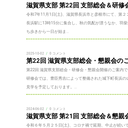
滋賀県支部 第22回 支部総会＆研修会
令和7年11月1日(土)、滋賀県長浜市と彦根市にて、第
長浜駅に13時15分に集合し、秋の気配が漂うなか、羽
ち歩きから一日が始ま...
2025-10-02
/
0 コメント
第22回 滋賀県支部総会・懇親会の
第22回 滋賀県支部総会・研修会・懇親会開催のご案内
研修会では、豊臣秀吉によって整備された城下町長浜の
見学を予定しております。...
2024-06-02
/
0 コメント
滋賀県支部 第21回 支部総会＆懇親会
令和６年５月２５日(土)、コロナ禍で延期、中止が続い