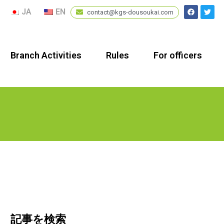
JA
EN
contact@kgs-dousoukai.com
Branch Activities
Rules
For officers
記事を検索