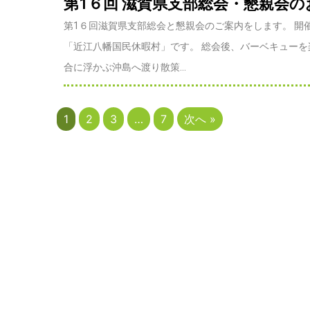
第1６回 滋賀県支部総会・懇親会
第1６回滋賀県支部総会と懇親会のご案内をします。 開催
「近江八幡国民休暇村」です。 総会後、バーベキュー
合に浮かぶ沖島へ渡り散策...
1
2
3
…
7
次へ »