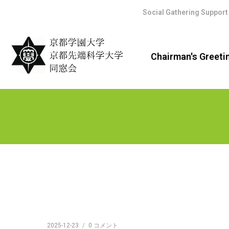
Social Gathering Support
Chairman's Greeti
2025-12-23
/
0 コメント