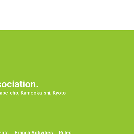
ociation.
ogabe-cho, Kameoka-shi, Kyoto
ents
Branch Activities
Rules