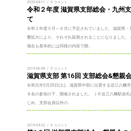
2020-04-11
/
0 コメント
令和２年度 滋賀県支部総会・九州
て
令和２年度５月～６月に予定されていました、滋賀県・
響拡大により、それぞれ延期されることになりました。
場合も基本的には同様の内容で開...
2019-06-08
/
0 コメント
滋賀県支部 第16回 支部総会&懇親会
令和元年5月25日(土)、滋賀県中部に位置する近江八幡
８名の参加の下、開催されました。 ＪＲ近江八幡駅改
じめ、支部会員以外の...
2019-04-22
/
0 コメント