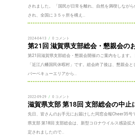
されました。 「国民が日常を離れ、自然を満喫しなが
され、全国に３５ヶ所を構え...
2024-04-13
/
0 コメント
第21回 滋賀県支部総会・懇親会の
第21回滋賀県支部総会・懇親会開催のご案内をします。 
「近江八幡国民休暇村」です。総会終了後は、懇親会と
バーベキューエリアから...
2022-09-29
/
0 コメント
滋賀県支部 第18回 支部総会の中
先日、皆さんのお手元にお届けした同窓会報Cheer35
県支部 第18回 支部総会は、新型コロナウイルス感染
定されましたので...