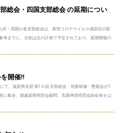
支部総会・四国支部総会 の延期につい
九州・四国の各支部総会は、新型コロナウイルス感染症の影
 参考までに、当初は次の計画で予定されており、延期開催の
を開催!!
市にて、滋賀県支部 第1６回 支部総会・視察研修・懇親会が1
札前に集合、堀越直樹同窓会顧問、高屋伸啓同窓会副会長をは