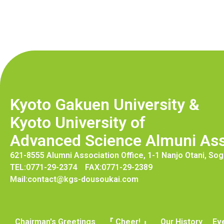
Kyoto Gakuen University &
Kyoto University of
Advanced Science Almuni Ass
621-8555 Alumni Association Office, 1-1 Nanjo Otani, S
TEL:0771-29-2374 FAX:0771-29-2389
Mail:contact@kgs-dousoukai.com
Chairman's Greetings
『 Cheer! 』
Our History
Ev