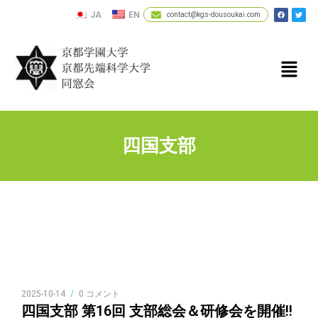
JA
EN
contact@kgs-dousoukai.com
四国支部
2025-10-14
/
0 コメント
四国支部 第16回 支部総会＆研修会を開催!!