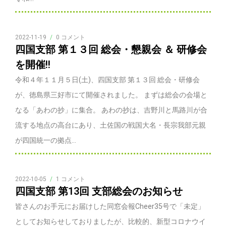
2022-11-19
/
0 コメント
四国支部 第１３回 総会・懇親会 ＆ 研修会
を開催!!
令和４年１１月５日(土)、四国支部 第１３回 総会・研修会
が、徳島県三好市にて開催されました。 まずは総会の会場と
なる「あわの抄」に集合。 あわの抄は、吉野川と馬路川が合
流する地点の高台にあり、土佐国の戦国大名・長宗我部元親
が四国統一の拠点...
2022-10-05
/
1 コメント
四国支部 第13回 支部総会のお知らせ
皆さんのお手元にお届けした同窓会報Cheer35号で「未定」
としてお知らせしておりましたが、比較的、新型コロナウイ