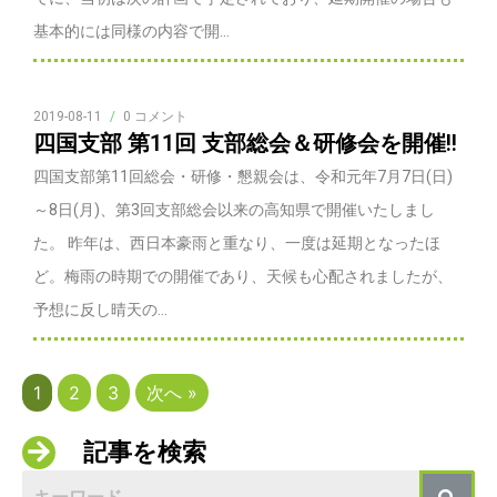
基本的には同様の内容で開...
2019-08-11
/
0 コメント
四国支部 第11回 支部総会＆研修会を開催!!
四国支部第11回総会・研修・懇親会は、令和元年7月7日(日)
～8日(月)、第3回支部総会以来の高知県で開催いたしまし
た。 昨年は、西日本豪雨と重なり、一度は延期となったほ
ど。梅雨の時期での開催であり、天候も心配されましたが、
予想に反し晴天の...
1
2
3
次へ »
記事を検索