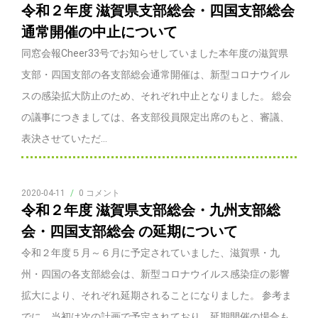
令和２年度 滋賀県支部総会・四国支部総会
通常開催の中止について
同窓会報Cheer33号でお知らせしていました本年度の滋賀県
支部・四国支部の各支部総会通常開催は、新型コロナウイル
スの感染拡大防止のため、それぞれ中止となりました。 総会
の議事につきましては、各支部役員限定出席のもと、審議、
表決させていただ...
2020-04-11
/
0 コメント
令和２年度 滋賀県支部総会・九州支部総
会・四国支部総会 の延期について
令和２年度５月～６月に予定されていました、滋賀県・九
州・四国の各支部総会は、新型コロナウイルス感染症の影響
拡大により、それぞれ延期されることになりました。 参考ま
でに、当初は次の計画で予定されており、延期開催の場合も