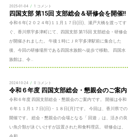
2025-01-04
/
1 コメント
四国支部 第15回 支部総会＆研修会を開催!!
令和６年(２０２４年)１１月１７日(日)、瀬戸大橋を渡ってす
ぐ、香川県宇多津町にて、四国支部 第15回 支部総会・研修会
が開催されました。 午後１時にＪＲ宇多津駅前に集合した
後、今回の研修場所である四国水族館へ徒歩で移動。 四国水
族館は、令...
2024-10-24
/
0 コメント
令和６年度 四国支部総会・懇親会のご案内
令和６年度 四国支部総会・懇親会のご案内です。 開催は令和
６年１１月１７日(日)・１８日(月)です。 今回は、香川県での
開催です。 総会・懇親会の会場となる「 回遊 」は、活きの良
い魚介類が泳ぐいけすが設置された和食料理店。 研修会は、
令和...