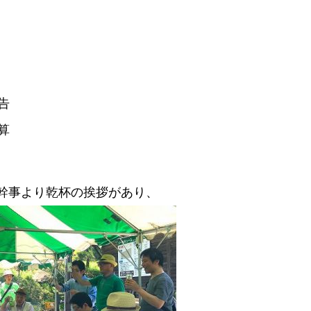
告
算
幹事より乾杯の挨拶があり、