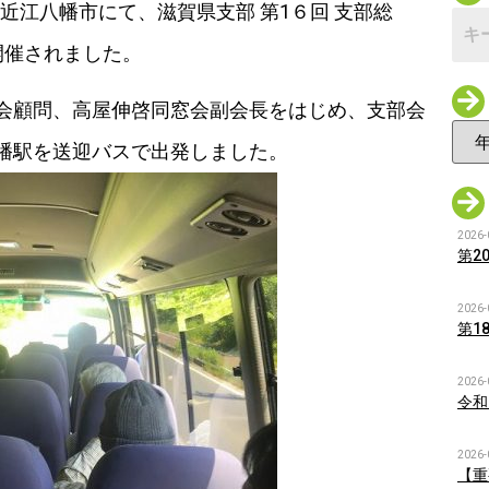
る近江八幡市にて、滋賀県支部 第1６回 支部総
開催されました。
会顧問、高屋伸啓同窓会副会長をはじめ、支部会
幡駅を送迎バスで出発しました。
2026-
第2
2026-
第1
2026-
令和
2026-
【重