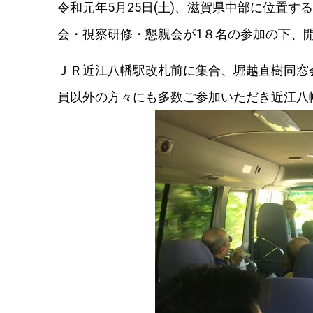
令和元年5月25日(土)、滋賀県中部に位置す
会・視察研修・懇親会が1８名の参加の下、
ＪＲ近江八幡駅改札前に集合、堀越直樹同窓
員以外の方々にも多数ご参加いただき近江八