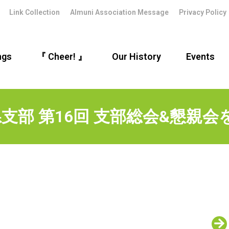
Link Collection
Almuni Association Message
Privacy Policy
ngs
『 Cheer! 』
Our History
Events
支部 第16回 支部総会&懇親会を