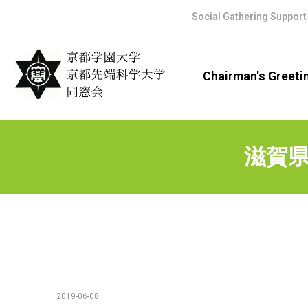
Social Gathering Support
Chairman's Greeti
滋賀県
2019-06-08