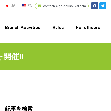
JA
EN
contact@kgs-dousoukai.com
Branch Activities
Rules
For officers
開催!!
記事を検索