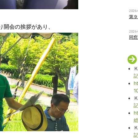
2026-
第９
り開会の挨拶があり、
2026-
同窓
記
h
1
記
h
記