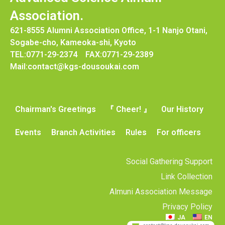
Association.
621-8555 Alumni Association Office, 1-1 Nanjo Otani,
Sogabe-cho, Kameoka-shi, Kyoto
TEL:0771-29-2374 FAX:0771-29-2389
Mail:contact@kgs-dousoukai.com
Chairman's Greetings
『 Cheer! 』
Our History
Events
Branch Activities
Rules
For officers
Social Gathering Support
Link Collection
Almuni Association Message
Privacy Policy
JA
EN