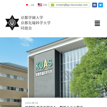
JA
EN
contact@kgs-dousoukai.com
2026-08-06