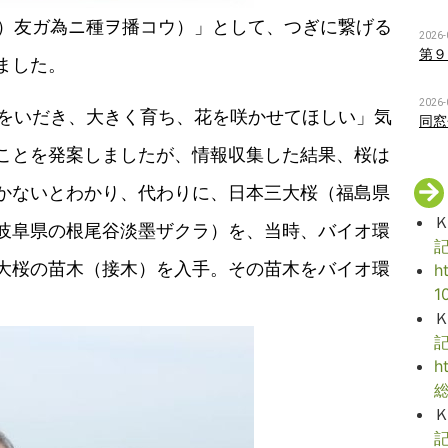
チ）友ガ為ニ種ヲ播コウ）」として、つぎに繋げる
2026-
第９
ました。
2026-
志をいだき、大きく育ち、花を咲かせてほしい」気
同窓
ことを発案しましたが、情報収集した結果、桜は
かないとわかり、代わりに、日本三大桜（福島県
岐阜県の根尾谷淡墨ザクラ）を、当時、バイオ環
記
大桜の苗木（接木）を入手。その苗木をバイオ環
h
1
記
h
記