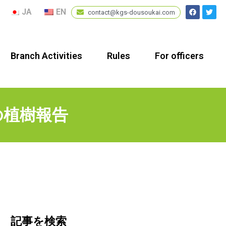
JA
EN
contact@kgs-dousoukai.com
Branch Activities
Rules
For officers
の植樹報告
記事を検索