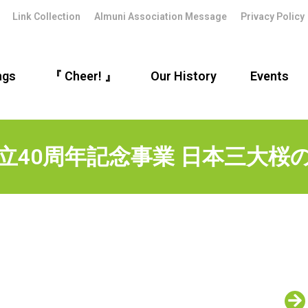
Link Collection
Almuni Association Message
Privacy Policy
ngs
『 Cheer! 』
Our History
Events
立40周年記念事業 日本三大桜