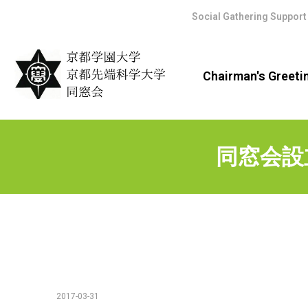
Social Gathering Support
Chairman's Greeti
同窓会設
2017-03-31