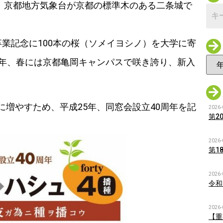
日、京都地方気象台が京都の標準木のある二条城で
業記念に100本の桜（ソメイヨシノ）を大学に寄
毎年、春には京都亀岡キャンパスで咲き誇り、新入
増やすため、平成25年、同窓会設立40周年を記
2026-
第2
2026-
第1
2026-
令和
2026-
【重